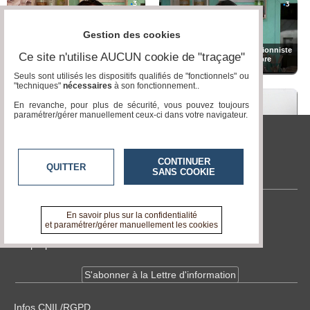
Gestion des cookies
Parlons sucre - Comment équilibrer
un repas pour pouvoir manger un
Astrid Romain - Micronutritionniste
Ce site n'utilise AUCUN cookie de "traçage"
bon dessert sucré* ? - par Astrid
- Endobiogéniste - L'équilibre
Romain, Micronutritionniste
alimentaire
Seuls sont utilisés les dispositifs qualifiés de "fonctionnels" ou
"techniques"
nécessaires
à son fonctionnement..
En revanche, pour plus de sécurité, vous pouvez toujours
paramétrer/gérer manuellement ceux-ci dans votre navigateur.
Comment soulager les bobos de
Formez-vous aux nouveaux métiers
Institut Prévention Sante
l'hiver *- par Astrid Romain,
de l’APSHy - Innovation Institut
CONTINUER
Micronutritionniste
Prévention Santé (IPS)
QUITTER
SANS COOKIE
Contactez-nous
En savoir plus sur la confidentialité
et paramétrer/gérer manuellement les cookies
En savoir +
Eczéma ? Alimentation et
A propos de tvlocale.fr
Prévention Santé - par Astrid
Parlons Prévention Cancer* - par
Romain, Micronutritionniste
Astrid Romain, Micronutritionniste
S'abonner à la Lettre d'information
Infos
CNIL/RGPD