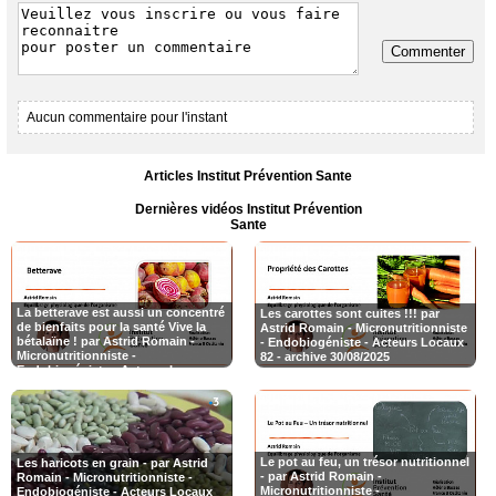
Commenter
Aucun commentaire pour l'instant
Articles Institut Prévention Sante
Dernières vidéos Institut Prévention
Sante
La betterave est aussi un concentré
Les carottes sont cuites !!! par
de bienfaits pour la santé Vive la
Astrid Romain - Micronutritionniste
bétalaïne ! par Astrid Romain -
- Endobiogéniste - Acteurs Locaux
Micronutritionniste -
82 - archive 30/08/2025
Endobiogéniste - Acteurs Locaux
82
Le pot au feu, un trésor nutritionnel
Les haricots en grain - par Astrid
- par Astrid Romain -
Romain - Micronutritionniste -
Micronutritionniste -
Endobiogéniste - Acteurs Locaux