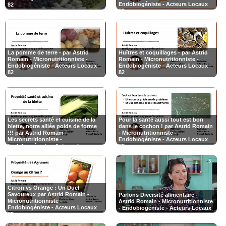
Endobiogéniste - Acteurs Locaux
82
82
La pomme de terre - par Astrid
Huïtres et coquillages - par Astrid
Romain - Micronutritionniste -
Romain - Micronutritionniste -
Endobiogéniste - Acteurs Locaux
Endobiogéniste - Acteurs Locaux
82
82
Les secrets santé et cuisine de la
Pour la santé aussi tout est bon
blette, notre alliée poids de forme
dans le cochon ! par Astrid Romain
!!! par Astrid Romain -
- Micronutritionniste -
Micronutritionniste -
Endobiogéniste - Acteurs Locaux
Endobiogéniste - Acteurs Locaux
82
82
Citron vs Orange : Un Duel
Savoureux par Astrid Romain -
Parlons Diversité alimentaire -
Micronutritionniste -
Astrid Romain - Micronutritionniste
Endobiogéniste - Acteurs Locaux
- Endobiogéniste - Acteurs Locaux
82